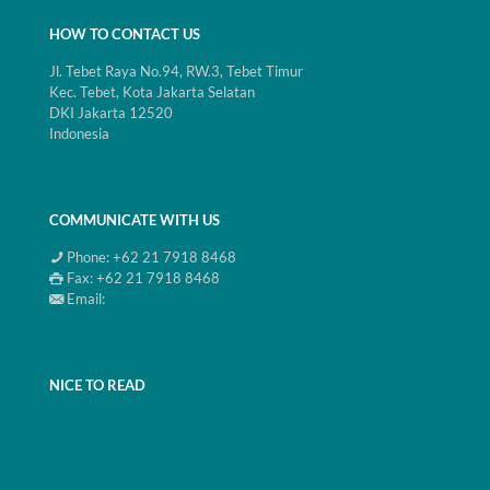
HOW TO CONTACT US
Jl. Tebet Raya No.94, RW.3, Tebet Timur
Kec. Tebet, Kota Jakarta Selatan
DKI Jakarta 12520
Indonesia
COMMUNICATE WITH US
Phone:
+62 21 7918 8468
Fax:
+62 21 7918 8468
Email:
fauziah.rahmayuni@retron.id
NICE TO READ
Mengapa Retron ?
Cara Kerja Retron
Global Recycling Day Hero